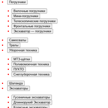
Погрузчики
Вилочные погрузчики
Мини-погрузчики
Телескопические погрузчики
Фронтальные погрузчики
Экскаватор — погрузчики
Самосвалы
Тралы
Уборочная техника
МТЗ-щётки
Поливомоечная техника
ПУХТО
Снегоуборочная техника
Шаланда
Экскаваторы
Гусеничные экскаваторы
Длиннорукий Экскаватор
Колесные экскаваторы