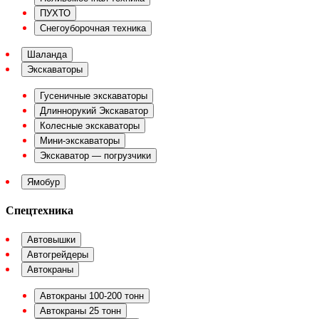
ПУХТО
Снегоуборочная техника
Шаланда
Экскаваторы
Гусеничные экскаваторы
Длиннорукий Экскаватор
Колесные экскаваторы
Мини-экскаваторы
Экскаватор — погрузчики
Ямобур
Спецтехника
Автовышки
Автогрейдеры
Автокраны
Автокраны 100-200 тонн
Автокраны 25 тонн