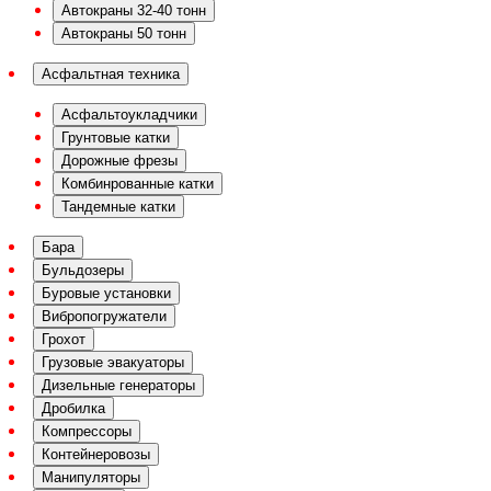
Автокраны 32-40 тонн
Автокраны 50 тонн
Асфальтная техника
Асфальтоукладчики
Грунтовые катки
Дорожные фрезы
Комбинрованные катки
Тандемные катки
Бара
Бульдозеры
Буровые установки
Вибропогружатели
Грохот
Грузовые эвакуаторы
Дизельные генераторы
Дробилка
Компрессоры
Контейнеровозы
Манипуляторы