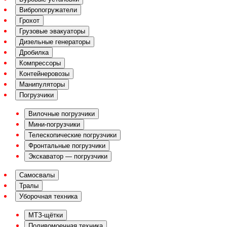
Вибропогружатели
Грохот
Грузовые эвакуаторы
Дизельные генераторы
Дробилка
Компрессоры
Контейнеровозы
Манипуляторы
Погрузчики
Вилочные погрузчики
Мини-погрузчики
Телескопические погрузчики
Фронтальные погрузчики
Экскаватор — погрузчики
Самосвалы
Тралы
Уборочная техника
МТЗ-щётки
Поливомоечная техника