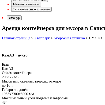
Мини-экскаваторы
Экскаватор — погрузчики
Ямобур
Аренда контейнеров для мусора в Санк
Главная страница
>
Автопарк
>
Уборочная техника
>
ПУХТО
КамАЗ + пухто
База
КамАЗ
Объём контейнера
20 и 27 м3
Масса загружаемых твердых отходов
до 10 т
Габариты, д/ш/в
1955х2300х6000 мм
Максимальный угол подъема платформы
48°