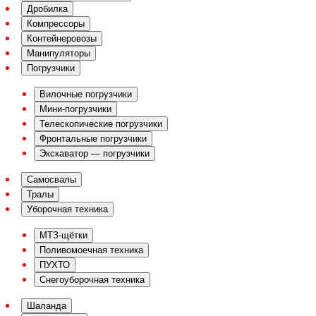
Дробилка
Компрессоры
Контейнеровозы
Манипуляторы
Погрузчики
Вилочные погрузчики
Мини-погрузчики
Телескопические погрузчики
Фронтальные погрузчики
Экскаватор — погрузчики
Самосвалы
Тралы
Уборочная техника
МТЗ-щётки
Поливомоечная техника
ПУХТО
Снегоуборочная техника
Шаланда