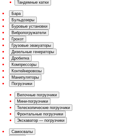
Тандемные катки
Бара
Бульдозеры
Буровые установки
Вибропогружатели
Грохот
Грузовые эвакуаторы
Дизельные генераторы
Дробилка
Компрессоры
Контейнеровозы
Манипуляторы
Погрузчики
Вилочные погрузчики
Мини-погрузчики
Телескопические погрузчики
Фронтальные погрузчики
Экскаватор — погрузчики
Самосвалы