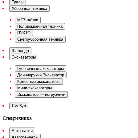
Тралы
Уборочная техника
МТЗ-щётки
Поливомоечная техника
ПУХТО
Снегоуборочная техника
Шаланда
Экскаваторы
Гусеничные экскаваторы
Длиннорукий Экскаватор
Колесные экскаваторы
Мини-экскаваторы
Экскаватор — погрузчики
Ямобур
Спецтехника
Автовышки
Автогрейдеры