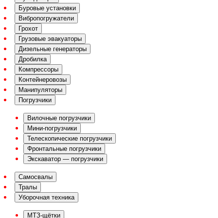
Буровые установки
Вибропогружатели
Грохот
Грузовые эвакуаторы
Дизельные генераторы
Дробилка
Компрессоры
Контейнеровозы
Манипуляторы
Погрузчики
Вилочные погрузчики
Мини-погрузчики
Телескопические погрузчики
Фронтальные погрузчики
Экскаватор — погрузчики
Самосвалы
Тралы
Уборочная техника
МТЗ-щётки