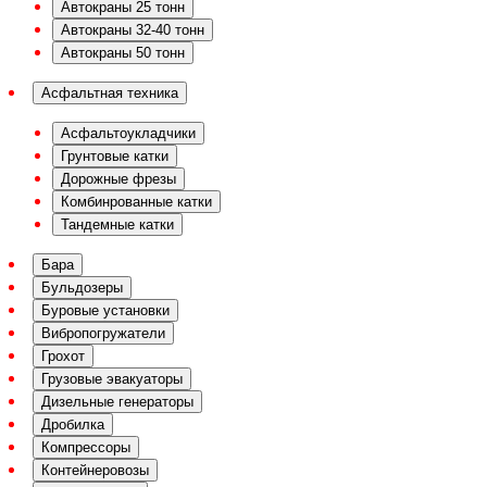
Автокраны 25 тонн
Автокраны 32-40 тонн
Автокраны 50 тонн
Асфальтная техника
Асфальтоукладчики
Грунтовые катки
Дорожные фрезы
Комбинрованные катки
Тандемные катки
Бара
Бульдозеры
Буровые установки
Вибропогружатели
Грохот
Грузовые эвакуаторы
Дизельные генераторы
Дробилка
Компрессоры
Контейнеровозы