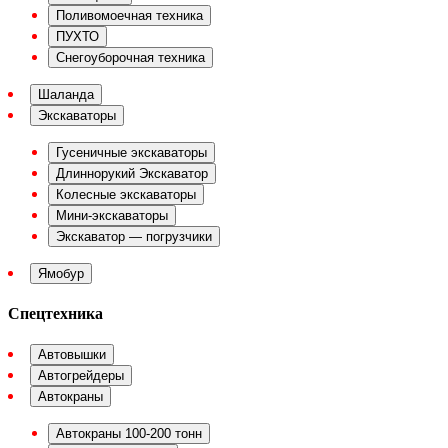
Поливомоечная техника
ПУХТО
Снегоуборочная техника
Шаланда
Экскаваторы
Гусеничные экскаваторы
Длиннорукий Экскаватор
Колесные экскаваторы
Мини-экскаваторы
Экскаватор — погрузчики
Ямобур
Спецтехника
Автовышки
Автогрейдеры
Автокраны
Автокраны 100-200 тонн