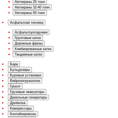
Автокраны 25 тонн
Автокраны 32-40 тонн
Автокраны 50 тонн
Асфальтная техника
Асфальтоукладчики
Грунтовые катки
Дорожные фрезы
Комбинрованные катки
Тандемные катки
Бара
Бульдозеры
Буровые установки
Вибропогружатели
Грохот
Грузовые эвакуаторы
Дизельные генераторы
Дробилка
Компрессоры
Контейнеровозы