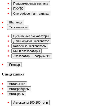
Поливомоечная техника
ПУХТО
Снегоуборочная техника
Шаланда
Экскаваторы
Гусеничные экскаваторы
Длиннорукий Экскаватор
Колесные экскаваторы
Мини-экскаваторы
Экскаватор — погрузчики
Ямобур
Спецтехника
Автовышки
Автогрейдеры
Автокраны
Автокраны 100-200 тонн