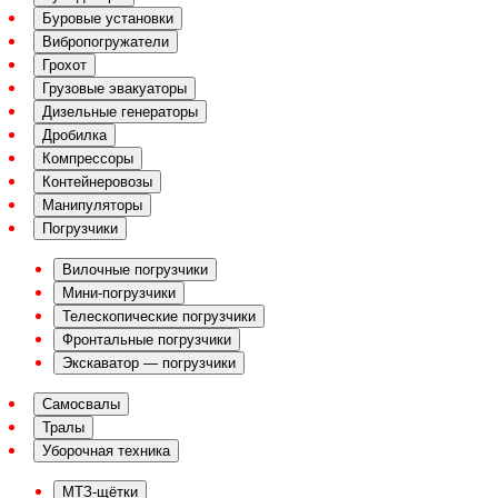
Буровые установки
Вибропогружатели
Грохот
Грузовые эвакуаторы
Дизельные генераторы
Дробилка
Компрессоры
Контейнеровозы
Манипуляторы
Погрузчики
Вилочные погрузчики
Мини-погрузчики
Телескопические погрузчики
Фронтальные погрузчики
Экскаватор — погрузчики
Самосвалы
Тралы
Уборочная техника
МТЗ-щётки