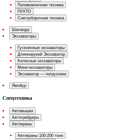
Поливомоечная техника
ПУХТО
Снегоуборочная техника
Шаланда
Экскаваторы
Гусеничные экскаваторы
Длиннорукий Экскаватор
Колесные экскаваторы
Мини-экскаваторы
Экскаватор — погрузчики
Ямобур
Спецтехника
Автовышки
Автогрейдеры
Автокраны
Автокраны 100-200 тонн