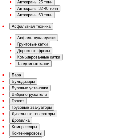
Автокраны 25 тонн
Автокраны 32-40 тонн
Автокраны 50 тонн
Асфальтная техника
Асфальтоукладчики
Грунтовые катки
Дорожные фрезы
Комбинрованные катки
Тандемные катки
Бара
Бульдозеры
Буровые установки
Вибропогружатели
Грохот
Грузовые эвакуаторы
Дизельные генераторы
Дробилка
Компрессоры
Контейнеровозы