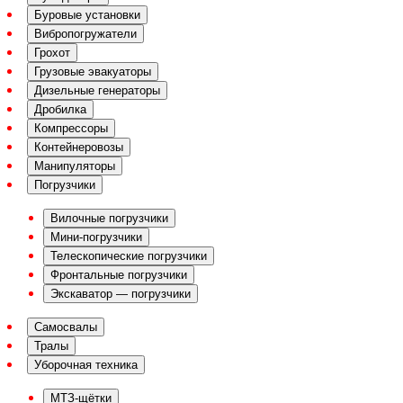
Буровые установки
Вибропогружатели
Грохот
Грузовые эвакуаторы
Дизельные генераторы
Дробилка
Компрессоры
Контейнеровозы
Манипуляторы
Погрузчики
Вилочные погрузчики
Мини-погрузчики
Телескопические погрузчики
Фронтальные погрузчики
Экскаватор — погрузчики
Самосвалы
Тралы
Уборочная техника
МТЗ-щётки